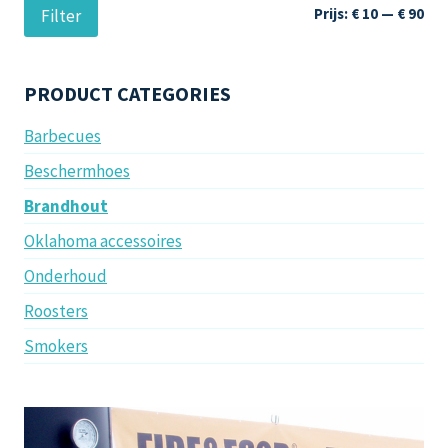
worden
Min
Max
Prijs:
€ 10
—
€ 90
Filter
op
prij
prij
de
productpagina
PRODUCT CATEGORIES
Barbecues
Beschermhoes
Brandhout
Oklahoma accessoires
Onderhoud
Roosters
Smokers