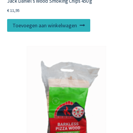
Jack Daniel’s Wood Smoking Chips 450 g
€
11,95
Toevoegen aan winkelwagen