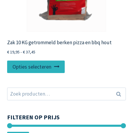
Zak 10 KG getrommeld berken pizza en bbq hout
Prijsklasse:
€
19,95
-
€
37,45
€ 19,95
Dit
tot
Opties selecteren
product
€ 37,45
heeft
meerdere
Zoeken
Zoeken
variaties.
naar:
Deze
optie
FILTEREN OP PRIJS
kan
gekozen