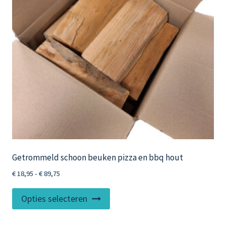
Getrommeld schoon beuken pizza en bbq hout
Prijsklasse:
€
18,95
-
€
89,75
€ 18,95
Dit
tot
Opties selecteren
product
€ 89,75
heeft