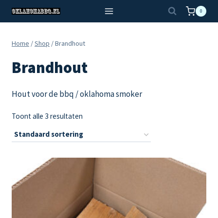
Doorgaan
0
naar
inhoud
Home
/
Shop
/
Brandhout
Brandhout
Hout voor de bbq / oklahoma smoker
Toont alle 3 resultaten