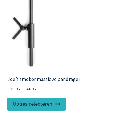
Joe’s smoker massieve pandrager
Prijsklasse:
€
39,95
-
€
44,95
€ 39,95
Dit
tot
Opties selecteren
product
€ 44,95
heeft
meerdere
variaties.