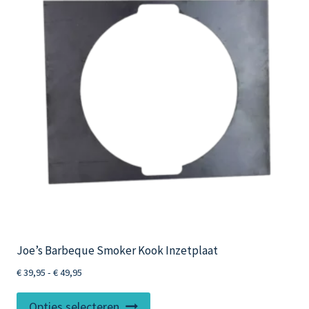
Joe’s Barbeque Smoker Kook Inzetplaat
Prijsklasse:
€
39,95
-
€
49,95
€ 39,95
Dit
tot
Opties selecteren