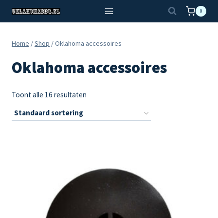
Doorgaan
0
naar
inhoud
Home
/
Shop
/
Oklahoma accessoires
Oklahoma accessoires
Toont alle 16 resultaten