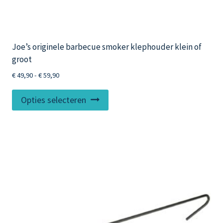
Joe’s originele barbecue smoker klephouder klein of
groot
Prijsklasse:
€
49,90
-
€
59,90
€ 49,90
Dit
tot
Opties selecteren
product
€ 59,90
heeft
meerdere
variaties.
Deze
optie
kan
gekozen
worden