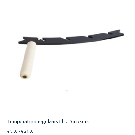
Deze
optie
kan
gekozen
worden
op
de
productpagina
Temperatuur regelaars t.b.v. Smokers
Prijsklasse:
€
9,95
-
€
24,95