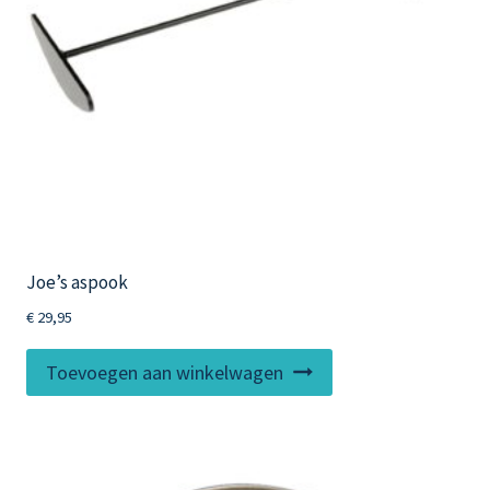
op
de
productpagina
Joe’s aspook
€
29,95
Toevoegen aan winkelwagen