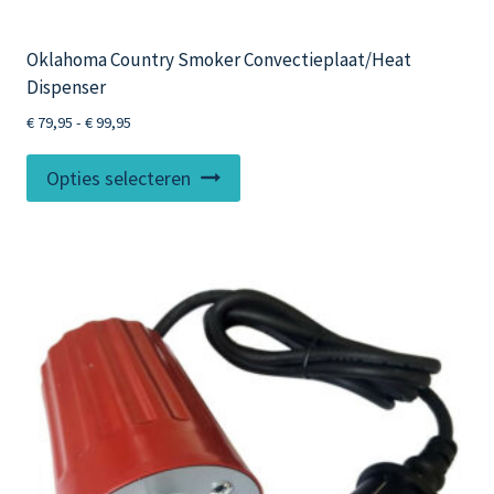
Oklahoma Country Smoker Convectieplaat/Heat
Dispenser
Prijsklasse:
€
79,95
-
€
99,95
€ 79,95
Dit
tot
Opties selecteren
product
€ 99,95
heeft
meerdere
variaties.
Deze
optie
kan
gekozen
worden
op