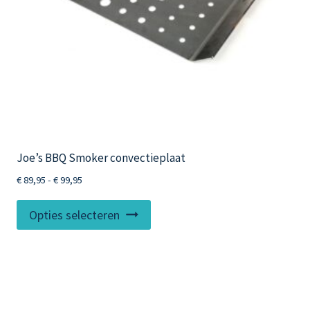
de
productpagina
Joe’s BBQ Smoker convectieplaat
Prijsklasse:
€
89,95
-
€
99,95
€ 89,95
Dit
tot
Opties selecteren
product
€ 99,95
heeft
meerdere
variaties.
Deze