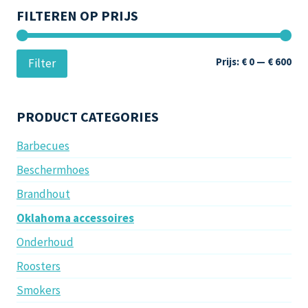
FILTEREN OP PRIJS
Min
Max
Prijs:
€ 0
—
€ 600
Filter
prij
prij
PRODUCT CATEGORIES
Barbecues
Beschermhoes
Brandhout
Oklahoma accessoires
Onderhoud
Roosters
Smokers