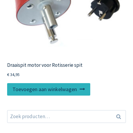
de
productpagina
Draaispit motor voor Rotisserie spit
€
34,95
Toevoegen aan winkelwagen
Zoeken
Zoeken
naar: