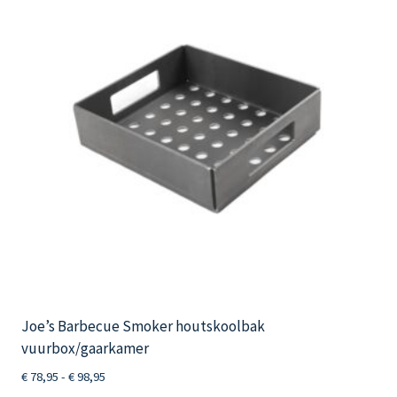
optie
kan
gekozen
worden
op
de
productpagina
Joe’s Barbecue Smoker houtskoolbak
vuurbox/gaarkamer
Prijsklasse:
€
78,95
-
€
98,95
€ 78,95