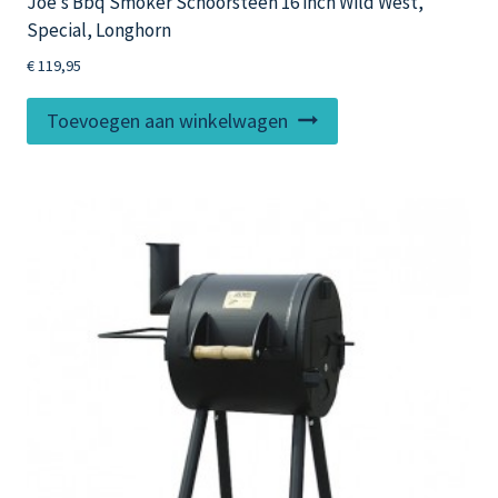
Joe’s Bbq Smoker Schoorsteen 16 inch Wild West,
Special, Longhorn
€
119,95
Toevoegen aan winkelwagen