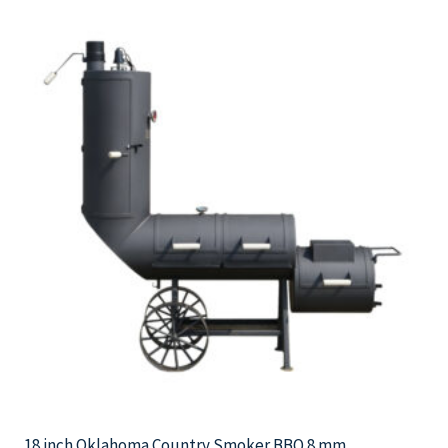
18 inch Oklahoma Country Smoker BBQ 8 mm