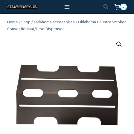
Doorgaan
0
naar
inhoud
Home
/
Shop
/
Oklahoma accessoires
/
Oklahoma Country Smoker
Convectieplaat/Heat Dispenser