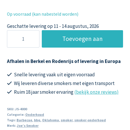
Op voorraad (kan nabesteld worden)
Geschatte levering op 11 - 14 augustus, 2026
Joe's
Toevoegen aan
Barbecue
Smoker
winkelwagen
verf
Afhalen in Berkel en Rodenrijs of levering in Europa
spuitbus
aantal
Snelle levering vaak uit eigen voorraad
Wij leveren diverse smokers met eigen transport
Ruim 18 jaar smoker ervaring
(bekijk onze reviews)
SKU:
JS-4000
Categorie:
Onderhoud
Tags:
Barbecue
,
bbq
,
Oklahoma
,
smoker
,
smoker-onderhoud
Merk:
Joe’s Smoker