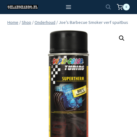
Doorgaan
0
naar
inhoud
Home
/
Shop
/
Onderhoud
/
Joe’s Barbecue Smoker verf spuitbus