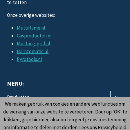
te zetten.
Onze overige websites:
Multiflame.nl
Gasproducten.nl
Mustang-grill.nl
Bernzomatic.nl
Pyrotools.nl
MENU:
Toggle
Producten
subme
We maken gebruik van cookies en andere webfuncties om
Toggle
Informatie
de werking van onze website te verbeteren. Door op 'OK' te
subme
klikken, ga je hiermee akkoord en geef je ons toestemming
Contact
om informatie te delen met derden. Lees ons Privacybeleid