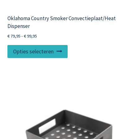
Oklahoma Country Smoker Convectieplaat/Heat
Dispenser
Prijsklasse:
€
79,95
-
€
99,95
€ 79,95
Dit
tot
Opties selecteren
product
€ 99,95
heeft
meerdere
variaties.
Deze
optie
kan
gekozen
worden
op