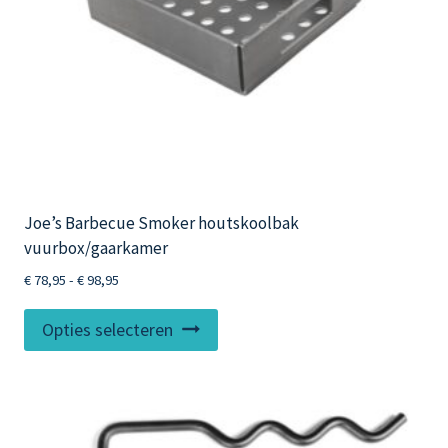
de
productpagina
Joe’s Barbecue Smoker houtskoolbak
vuurbox/gaarkamer
Prijsklasse:
€
78,95
-
€
98,95
€ 78,95
Dit
tot
Opties selecteren
product
€ 98,95
heeft
meerdere
variaties.