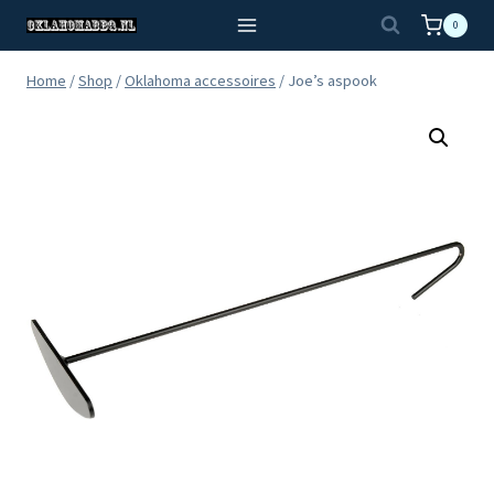
Doorgaan
0
naar
inhoud
Home
/
Shop
/
Oklahoma accessoires
/
Joe’s aspook