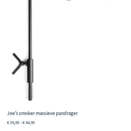
Deze
optie
kan
gekozen
worden
op
de
productpagina
Joe’s smoker massieve pandrager
Prijsklasse:
€
39,95
-
€
44,95
€ 39,95