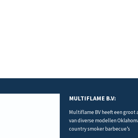
MULTIFLAME B.V:
Multiflame BV heeft een groot
van diverse modellen Oklahom
country smoker barbecue’s