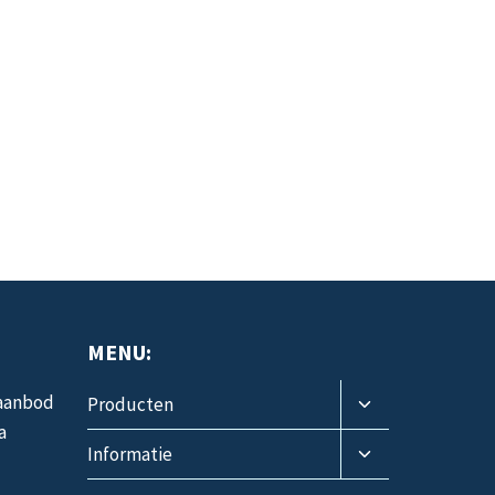
MENU:
Toggle
 aanbod
Producten
submenu
a
Toggle
Informatie
submenu