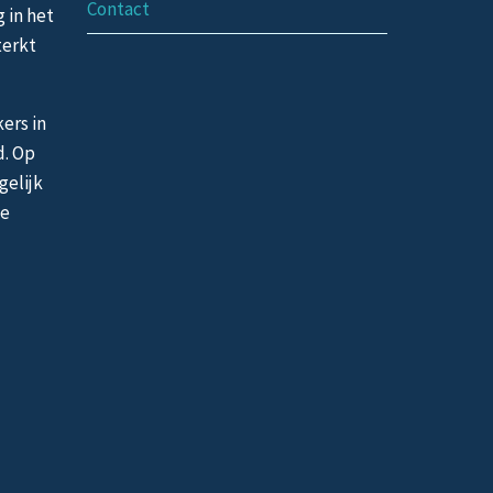
Contact
g in het
terkt
ers in
d. Op
gelijk
de