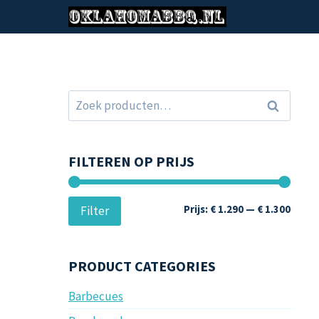
Doorgaan
naar
inhoud
Zoeken
Zoeken
naar:
FILTEREN OP PRIJS
Min.
Max.
Prijs:
€ 1.290
—
€ 1.300
Filter
prijs
prijs
PRODUCT CATEGORIES
Barbecues