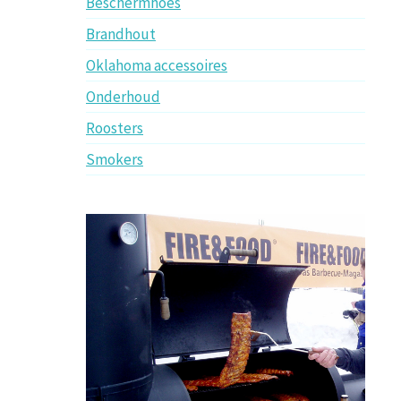
Beschermhoes
Brandhout
Oklahoma accessoires
Onderhoud
Roosters
Smokers