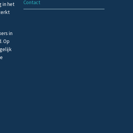
Contact
g in het
terkt
ers in
d. Op
gelijk
de