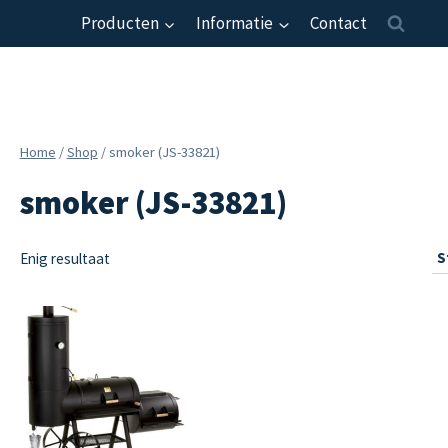
Producten
Informatie
Contact
Home
/
Shop
/
smoker (JS-33821)
smoker (JS-33821)
Enig resultaat