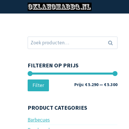
Doorgaan
naar
inhoud
Zoeken
Zoeken
naar:
FILTEREN OP PRIJS
Min.
Max.
Prijs:
€ 5.290
—
€ 5.300
Filter
prijs
prijs
PRODUCT CATEGORIES
Barbecues