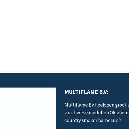
MULTIFLAME B.V:
Multiflame BV heeft een groot
van diverse modellen Oklahom
country smoker barbecue’s