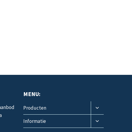
MENU:
Toggle
 aanbod
Producten
submenu
a
Toggle
Informatie
submenu