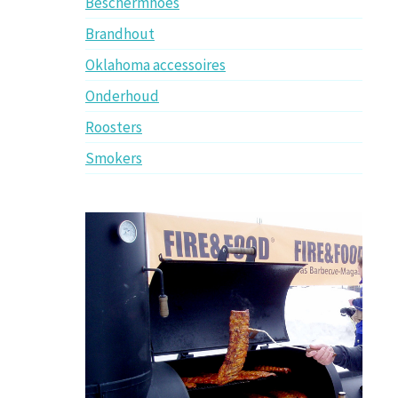
Beschermhoes
Brandhout
Oklahoma accessoires
Onderhoud
Roosters
Smokers