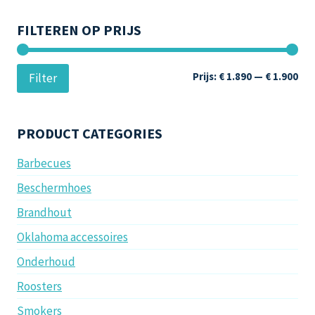
FILTEREN OP PRIJS
Min
Max
Prijs:
€ 1.890
—
€ 1.900
Filter
prij
prij
PRODUCT CATEGORIES
Barbecues
Beschermhoes
Brandhout
Oklahoma accessoires
Onderhoud
Roosters
Smokers