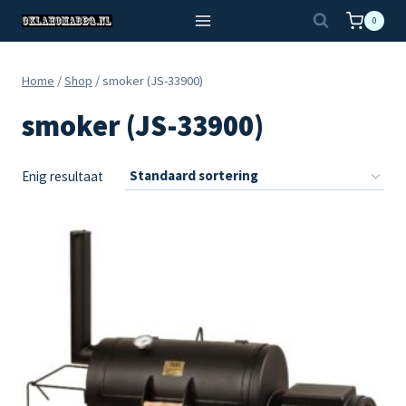
Doorgaan
0
naar
inhoud
Home
/
Shop
/
smoker (JS-33900)
smoker (JS-33900)
Enig resultaat