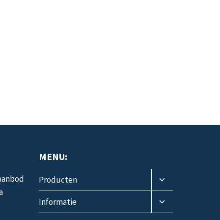
MENU:
Toggle
 aanbod
Producten
submenu
a
Toggle
Informatie
submenu