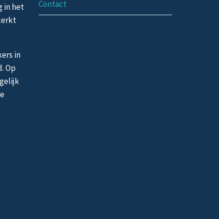
Contact
g in het
terkt
ers in
d. Op
gelijk
de