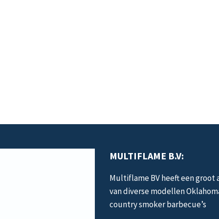
MULTIFLAME B.V:
Multiflame BV heeft een groot
van diverse modellen Oklahom
country smoker barbecue’s