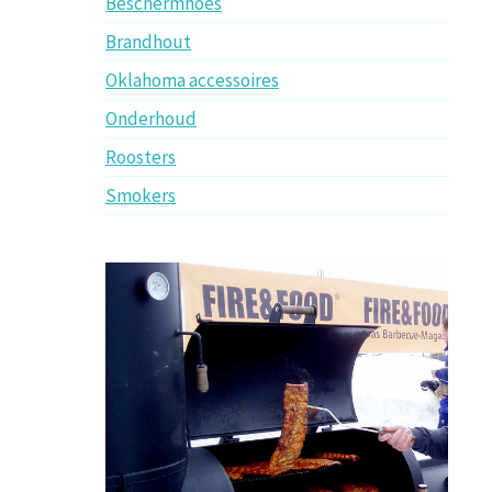
Beschermhoes
Brandhout
Oklahoma accessoires
Onderhoud
Roosters
Smokers