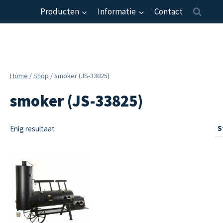
Producten
Informatie
Contact
Home
/
Shop
/
smoker (JS-33825)
smoker (JS-33825)
Enig resultaat