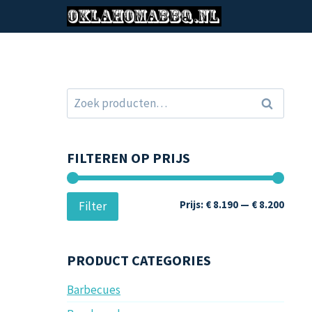
Doorgaan
naar
inhoud
Zoeken
Zoeken
naar:
FILTEREN OP PRIJS
Min.
Max.
Prijs:
€ 8.190
—
€ 8.200
Filter
prijs
prijs
PRODUCT CATEGORIES
Barbecues