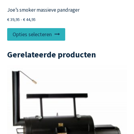
Joe’s smoker massieve pandrager
Prijsklasse:
€
39,95
-
€
44,95
€ 39,95
Dit
tot
Opties selecteren
product
€ 44,95
heeft
Gerelateerde producten
meerdere
variaties.
Deze
optie
kan
gekozen
worden
op
de
productpagina