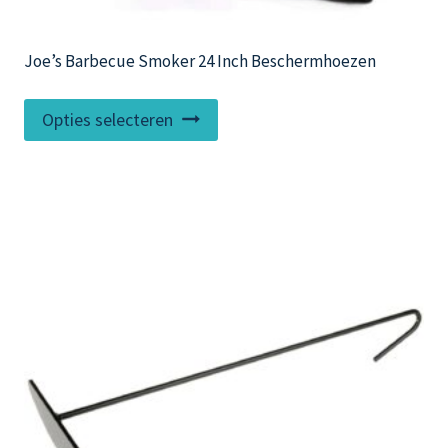
Joe’s Barbecue Smoker 24 Inch Beschermhoezen
Dit
Opties selecteren
product
heeft
meerdere
variaties.
Deze
optie
kan
gekozen
worden
op
de
productpagina