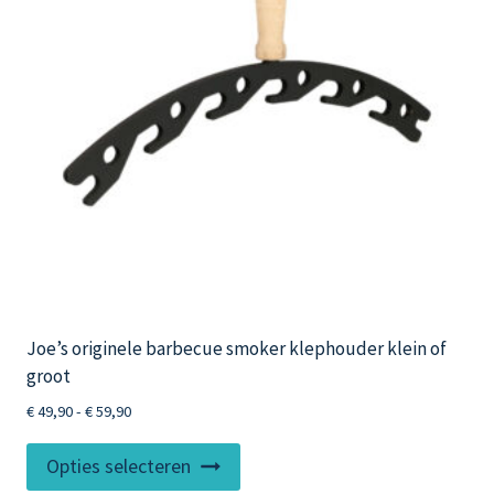
Joe’s originele barbecue smoker klephouder klein of
groot
Prijsklasse:
€
49,90
-
€
59,90
€ 49,90
Dit
tot
Opties selecteren
product
€ 59,90