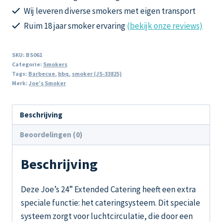
Catering
Wij leveren diverse smokers met eigen transport
6.35
Ruim 18 jaar smoker ervaring
(bekijk onze reviews)
mm
aantal
SKU:
BS061
Categorie:
Smokers
Tags:
Barbecue
,
bbq
,
smoker (JS-33825)
Merk:
Joe’s Smoker
Beschrijving
Beoordelingen (0)
Beschrijving
Deze Joe’s 24” Extended Catering heeft een extra
speciale functie: het cateringsysteem. Dit speciale
systeem zorgt voor luchtcirculatie, die door een