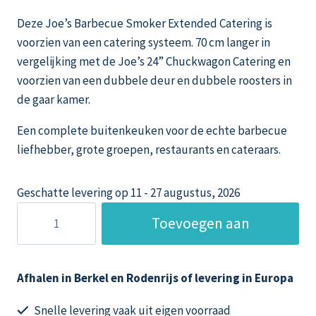
Deze Joe’s Barbecue Smoker Extended Catering is
voorzien van een catering systeem. 70 cm langer in
vergelijking met de Joe’s 24” Chuckwagon Catering en
voorzien van een dubbele deur en dubbele roosters in
de gaar kamer.
Een complete buitenkeuken voor de echte barbecue
liefhebber, grote groepen, restaurants en cateraars.
Geschatte levering op 11 - 27 augustus, 2026
Joe’s
Toevoegen aan
Bbq
Smoker
winkelwagen
24
Afhalen in Berkel en Rodenrijs of levering in Europa
inch
Extended
Snelle levering vaak uit eigen voorraad