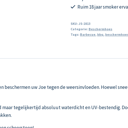
Ruim 18 jaar smoker erv
SKU:
JS-2813
Categorie:
Beschermhoes
Tags:
Barbecue
,
bbq
,
beschermhoe
 beschermen uw Joe tegen de weersinvloeden. Hoewel sneeuw,
 maar tegelijkertijd absoluut waterdicht en UV-bestendig. D
akken.
 een schoorsteen!