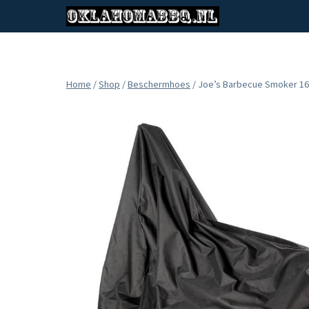
Doorgaan
naar
inhoud
Home
/
Shop
/
Beschermhoes
/
Joe’s Barbecue Smoker 1