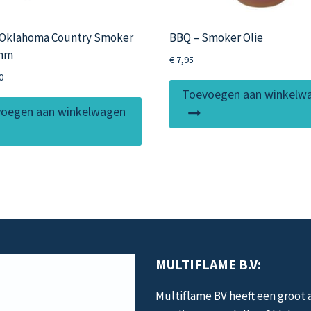
h Oklahoma Country Smoker
BBQ – Smoker Olie
 mm
€
7,95
0
Toevoegen aan winkelw
oegen aan winkelwagen
MULTIFLAME B.V:
Multiflame BV heeft een groot