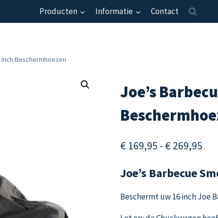
Producten
Informatie
Contact
6 Inch Beschermhoezen
Joe’s Barbecu
Beschermhoe
Pri
€
169,95
-
€
269,95
€ 1
Joe’s Barbecue Sm
tot
€ 2
Beschermt uw 16 inch Joe 
Let op: de Chuckwagon heeft