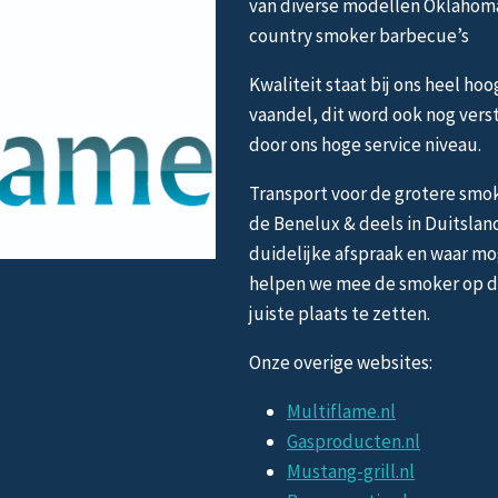
van diverse modellen Oklahom
country smoker barbecue’s
Kwaliteit staat bij ons heel hoo
vaandel, dit word ook nog vers
door ons hoge service niveau.
Transport voor de grotere smok
de Benelux & deels in Duitslan
duidelijke afspraak en waar mo
helpen we mee de smoker op 
juiste plaats te zetten.
Onze overige websites:
Multiflame.nl
Gasproducten.nl
Mustang-grill.nl