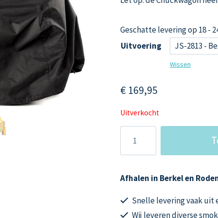
Geschatte levering op 18 - 
Uitvoering
Wissen
€
169,95
Uitverkocht
Joe’s
T
Barbecue
Smoker
16
Afhalen in Berkel en Roden
Inch
Beschermhoezen
Snelle levering vaak uit
aantal
Wij leveren diverse smok