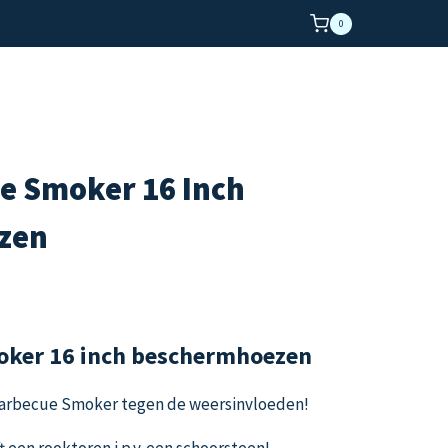
0
e Smoker 16 Inch
zen
jsklasse:
69,95
oker 16 inch beschermhoezen
69,95
Barbecue Smoker tegen de weersinvloeden!
 een rooktoren i.p.v. een schoorsteen!