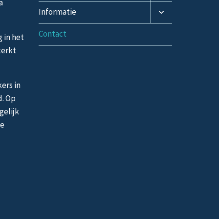
submenu
a
Toggle
Informatie
submenu
Contact
g in het
terkt
ers in
d. Op
gelijk
de