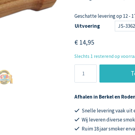
Geschatte levering op 12 - 
Uitvoering
€
14,95
Slechts 1 resterend op voorr
Joe's
T
Barbecue
Smoker
vervangende
Afhalen in Berkel en Roden
houten
handgrepen
Snelle levering vaak uit
aantal
Wij leveren diverse smok
Ruim 18 jaar smoker erv