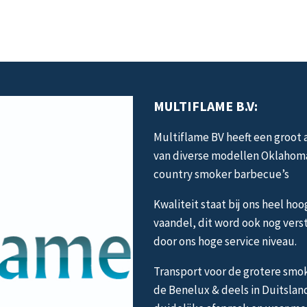
meerdere
variaties.
Deze
optie
kan
gekozen
MULTIFLAME B.V:
worden
op
Multiflame BV heeft een groot
de
van diverse modellen Oklahom
productpagina
country smoker barbecue’s
Kwaliteit staat bij ons heel hoo
vaandel, dit word ook nog vers
door ons hoge service niveau.
Transport voor de grotere smok
de Benelux & deels in Duitslan