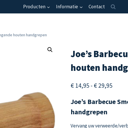
Producten
Informatie
Contact
angende houten handgrepen
Joe’s Barbec
houten hand
Prijsk
€
14,95
-
€
29,95
€ 14,
Joe’s Barbecue Sm
tot
handgrepen
€ 29,
Vervang uw verweerde/verb