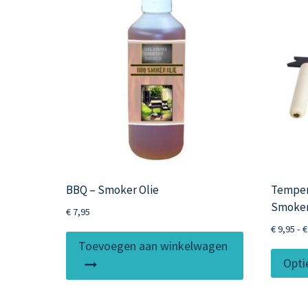
BBQ – Smoker Olie
Tempera
Smoke
€
7,95
€
9,95
-
€
Toevoegen aan winkelwagen
Opti