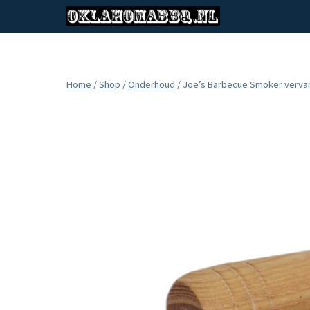
Doorgaan
naar
inhoud
Home
/
Shop
/
Onderhoud
/
Joe’s Barbecue Smoker verv