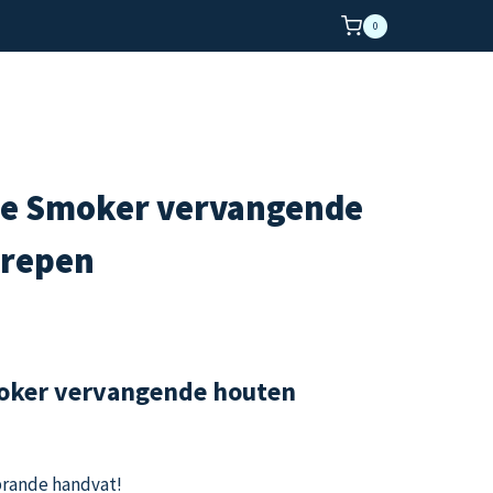
0
ue Smoker vervangende
grepen
lasse:
95
oker vervangende houten
95
rande handvat!