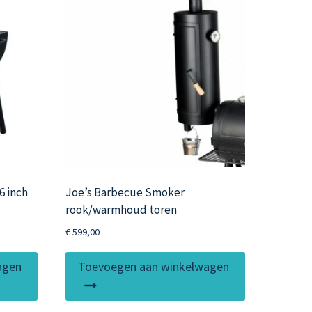
6 inch
Joe’s Barbecue Smoker
rook/warmhoud toren
€
599,00
agen
Toevoegen aan winkelwagen