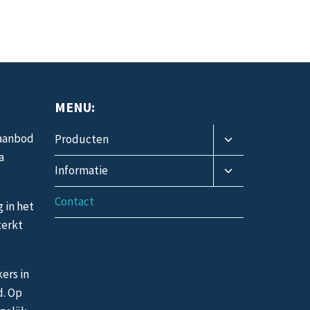
MENU:
Toggle
 aanbod
Producten
submenu
a
Toggle
Informatie
submenu
Contact
g in het
terkt
ers in
d. Op