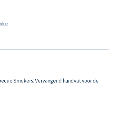
oker
rbecue Smokers. Vervangend handvat voor de