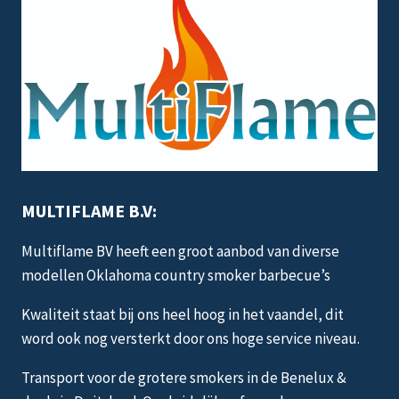
kan
gekozen
worden
op
de
productpagina
MULTIFLAME B.V:
Multiflame BV heeft een groot aanbod van diverse
modellen Oklahoma country smoker barbecue’s
Kwaliteit staat bij ons heel hoog in het vaandel, dit
word ook nog versterkt door ons hoge service niveau.
Transport voor de grotere smokers in de Benelux &