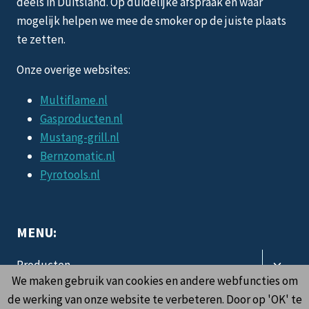
deels in Duitsland. Op duidelijke afspraak en waar
mogelijk helpen we mee de smoker op de juiste plaats
te zetten.
Onze overige websites:
Multiflame.nl
Gasproducten.nl
Mustang-grill.nl
Bernzomatic.nl
Pyrotools.nl
MENU:
Toggle
Producten
subme
We maken gebruik van cookies en andere webfuncties om
Toggle
Informatie
de werking van onze website te verbeteren. Door op 'OK' te