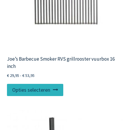
Joe’s Barbecue Smoker RVS grillrooster vuurbox 16
inch
Prijsklasse:
€
29,95
-
€
53,95
€ 29,95
Dit
tot
Opties selecteren
product
€ 53,95
heeft
meerdere
variaties.
Deze