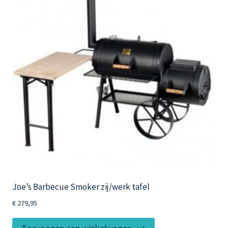
optie
kan
gekozen
worden
op
de
productpagina
Joe’s Barbecue Smoker zij/werk tafel
€
279,95