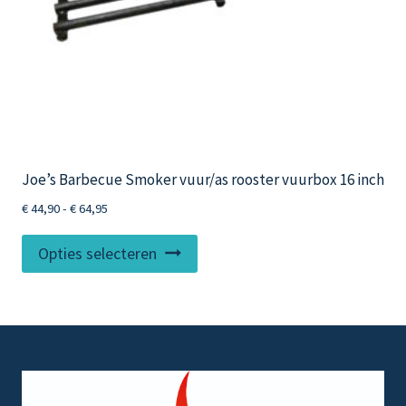
Joe’s Barbecue Smoker vuur/as rooster vuurbox 16 inch
Prijsklasse:
€
44,90
-
€
64,95
€ 44,90
Dit
tot
Opties selecteren
product
€ 64,95
heeft
meerdere
variaties.
Deze
optie