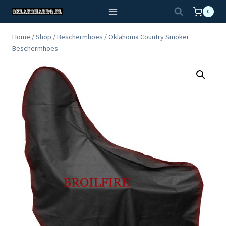
Doorgaan
0
naar
inhoud
Home
/
Shop
/
Beschermhoes
/
Oklahoma Country Smoker
Beschermhoes