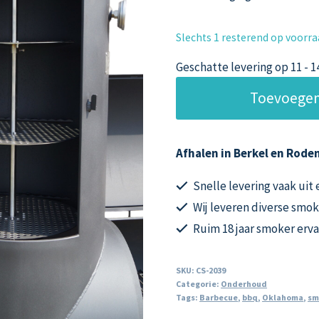
Slechts 1 resterend op voorr
Geschatte levering op 11 - 
Rotisserie
Toevoegen
Voor
De
14
Afhalen in Berkel en Roden
inch
Oklahoma
Snelle levering vaak uit
Country
Wij leveren diverse smok
Smoker
Ruim 18 jaar smoker erv
aantal
SKU:
CS-2039
Categorie:
Onderhoud
Tags:
Barbecue
,
bbq
,
Oklahoma
,
sm