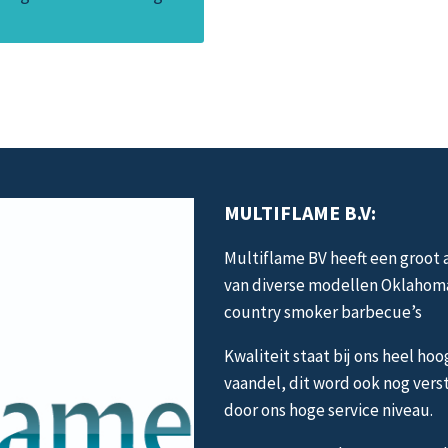
m
v
D
o
k
g
w
o
MULTIFLAME B.V:
d
Multiflame BV heeft een groot
p
van diverse modellen Oklahom
country smoker barbecue’s
Kwaliteit staat bij ons heel hoo
vaandel, dit word ook nog vers
door ons hoge service niveau.