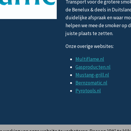
Transport voor de grotere smok
de Benelux & deels in Duitslan
duidelijke afspraak en waar mo
helpen we mee de smoker op 
juiste plaats te zetten.
Onze overige websites:
Multiflame.nl
Gasproducten.nl
Mustang-grill.nl
Bernzomatic.nl
Pyrotools.nl
© 2026 OklahomaBBQ.nl