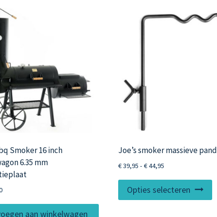
bq Smoker 16 inch
Joe’s smoker massieve pand
agon 6.35 mm
Prijsklasse:
€
39,95
-
€
44,95
tieplaat
€ 39,95
D
tot
Opties selecteren
0
p
€ 44,95
h
oegen aan winkelwagen