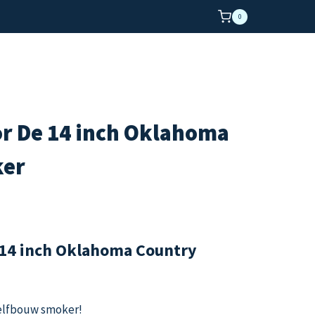
0
or De 14 inch Oklahoma
ker
e 14 inch Oklahoma Country
zelfbouw smoker!