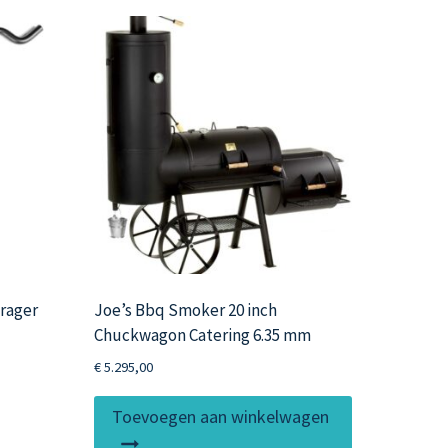
rager
Joe’s Bbq Smoker 20 inch
Chuckwagon Catering 6.35 mm
€
5.295,00
it
roduct
Toevoegen aan winkelwagen
eeft