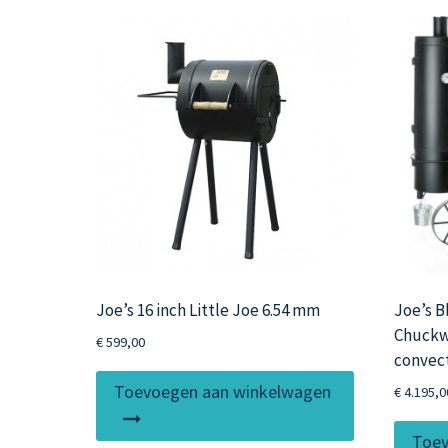
Joe’s 16 inch Little Joe 6.54 mm
Joe’s B
Chuckw
€
599,00
convec
Toevoegen aan winkelwagen
€
4.195,0
Toev