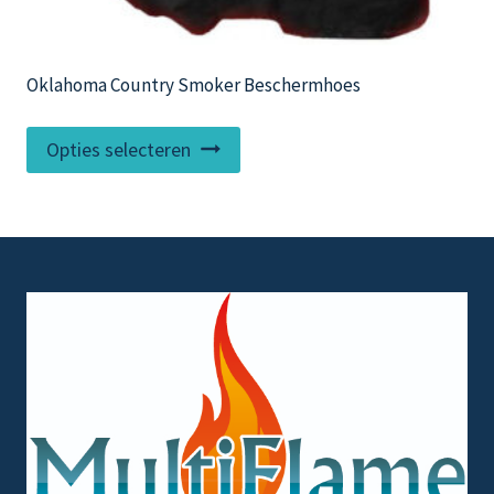
Oklahoma Country Smoker Beschermhoes
Dit
Opties selecteren
product
heeft
meerdere
variaties.
Deze
optie
kan
gekozen
worden
op
de