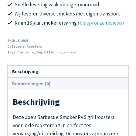
rooktoren
Snelle levering vaak uit eigen voorraad
Chuckwagon
Wij leveren diverse smokers met eigen transport
aantal
Ruim 18 jaar smoker ervaring
(bekijk onze reviews)
SKU:
JS-2907
Categorie:
Roosters
Tags:
Barbecue
,
bbq
,
Oklahoma
,
smoker
Beschrijving
Beoordelingen (0)
Beschrijving
Deze Joe’s Barbecue Smoker RVS grillroosters
voor in de rooktoren zijn perfect ter
vervanging/uitbreiding. De roosters zijn van zeer