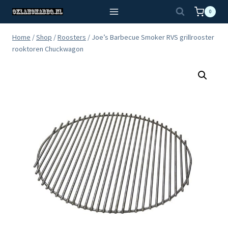
Doorgaan
0
naar
inhoud
Home
/
Shop
/
Roosters
/
Joe’s Barbecue Smoker RVS grillrooster
rooktoren Chuckwagon