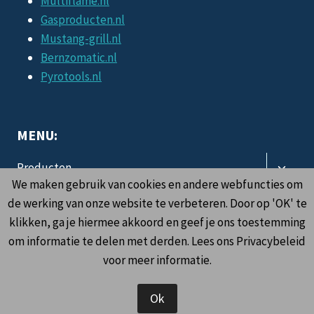
Multiflame.nl
Gasproducten.nl
Mustang-grill.nl
Bernzomatic.nl
Pyrotools.nl
MENU:
Toggle
Producten
subme
We maken gebruik van cookies en andere webfuncties om
Toggle
Informatie
de werking van onze website te verbeteren. Door op 'OK' te
subme
klikken, ga je hiermee akkoord en geef je ons toestemming
Contact
om informatie te delen met derden. Lees ons Privacybeleid
voor meer informatie.
Ok
© 2026 OklahomaBBQ.nl