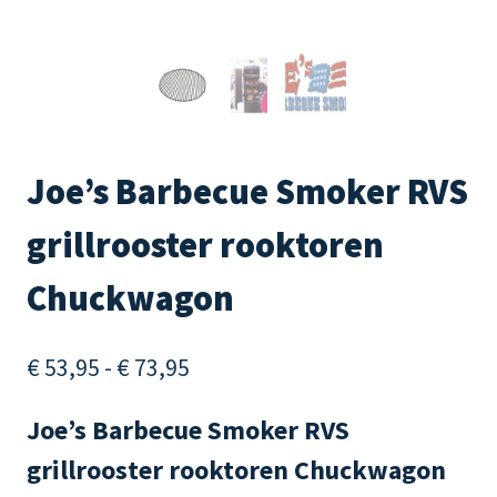
Joe’s Barbecue Smoker RVS
grillrooster rooktoren
Chuckwagon
Prijsklasse:
€
53,95
-
€
73,95
€ 53,95
Joe’s Barbecue Smoker RVS
tot
grillrooster rooktoren Chuckwagon
€ 73,95