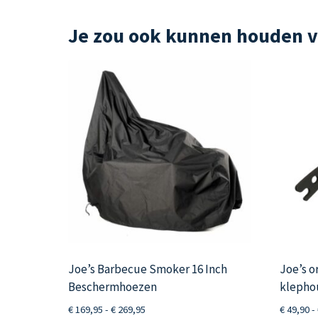
Je zou ook kunnen houden 
Joe’s Barbecue Smoker 16 Inch
Joe’s o
Beschermhoezen
klephou
Prijsklasse:
€
169,95
-
€
269,95
€
49,90
-