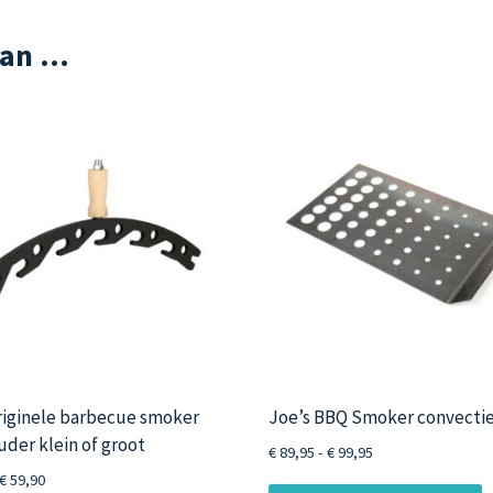
van …
riginele barbecue smoker
Joe’s BBQ Smoker convecti
der klein of groot
Prijsklasse:
€
89,95
-
€
99,95
€ 89,95
Prijsklasse:
€
59,90