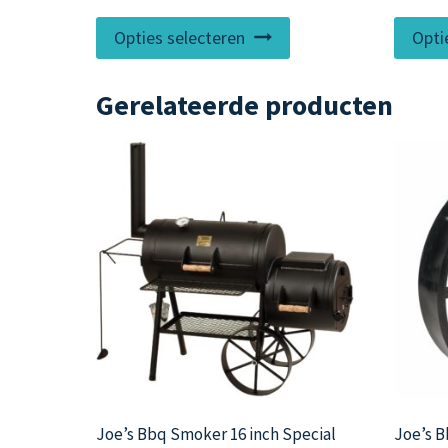
€ 169,95
Dit
tot
Opties selecteren
Opti
product
€ 269,95
heeft
Gerelateerde producten
meerdere
variaties.
Deze
optie
kan
gekozen
worden
op
de
productpagina
Joe’s Bbq Smoker 16 inch Special
Joe’s B