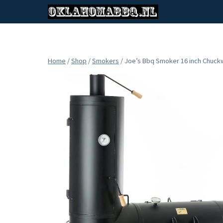
Doorgaan
naar
inhoud
Home
/
Shop
/
Smokers
/
Joe’s Bbq Smoker 16 inch Chuck