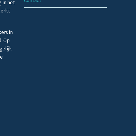
Contact
g in het
terkt
ers in
d. Op
gelijk
de