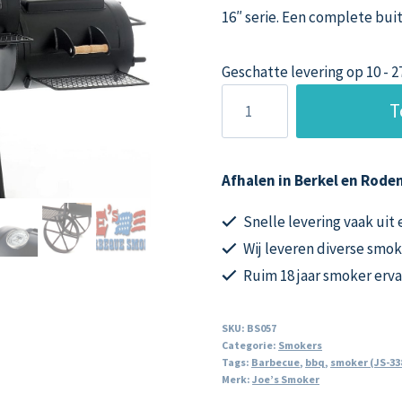
16″ serie. Een complete bu
Geschatte levering op 10 - 
Joe's
T
Bbq
Smoker
16
Afhalen in Berkel en Roden
inch
Chuckwagon
Snelle levering vaak uit
6.35
Wij leveren diverse smok
mm
Ruim 18 jaar smoker erv
convectieplaat
aantal
SKU:
BS057
Categorie:
Smokers
Tags:
Barbecue
,
bbq
,
smoker (JS-33
Merk:
Joe’s Smoker