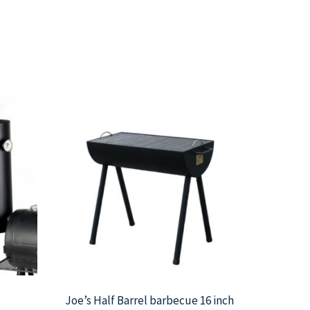
it
roduct
eeft
eerdere
ariaties.
eze
ptie
an
ekozen
orden
p
e
roductpagina
Joe’s Half Barrel barbecue 16 inch