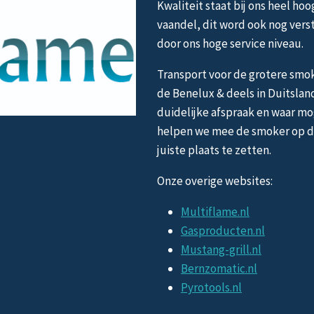
Kwaliteit staat bij ons heel hoo
vaandel, dit word ook nog vers
door ons hoge service niveau.
Transport voor de grotere smok
de Benelux & deels in Duitslan
duidelijke afspraak en waar mo
helpen we mee de smoker op 
juiste plaats te zetten.
Onze overige websites:
Multiflame.nl
Gasproducten.nl
Mustang-grill.nl
Bernzomatic.nl
Pyrotools.nl