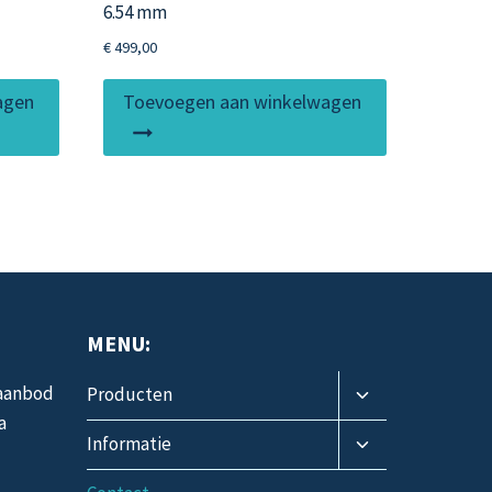
6.54 mm
€
499,00
agen
Toevoegen aan winkelwagen
MENU:
Toggle
 aanbod
Producten
submenu
a
Toggle
Informatie
submenu