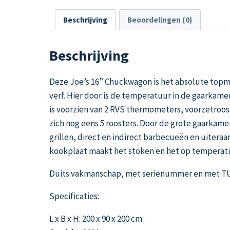
Beschrijving
Beoordelingen (0)
Beschrijving
Deze Joe’s 16” Chuckwagon is het absolute topmo
verf. Hier door is de temperatuur in de gaarkam
is voorzien van 2 RVS thermometers, voorzetroost
zich nog eens 5 roosters. Door de grote gaarkam
grillen, direct en indirect barbecueën en uiter
kookplaat maakt het stoken en het op temperat
Duits vakmanschap, met serienummer en met TUV
Specificaties:
L x B x H: 200 x 90 x 200 cm