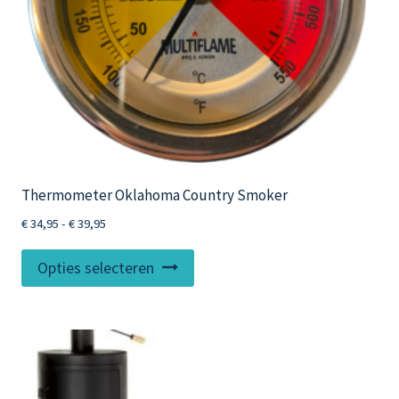
Thermometer Oklahoma Country Smoker
Prijsklasse:
€
34,95
-
€
39,95
€ 34,95
Dit
tot
Opties selecteren
product
€ 39,95
heeft
meerdere
variaties.
Deze