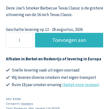
Deze Joe’s Smoker Barbecue Texas Classic is de grotere
uitvoering van de 16 inch Texas Classic.
Geschatte levering op 12 - 28 augustus, 2026
Joe’s
Toevoegen aan
Smoker
Bbq
winkelwagen
20
Afhalen in Berkel en Rodenrijs of levering in Europa
inch
Texas
Snelle levering vaak uit eigen voorraad
Classic
Wij leveren diverse smokers met eigen transport
5
Ruim 18 jaar smoker ervaring
(bekijk onze reviews)
mm
aantal
SKU:
BS063
Categorie:
Smokers
Tags:
Barbecue
,
bbq
,
smoker (JS-33753)