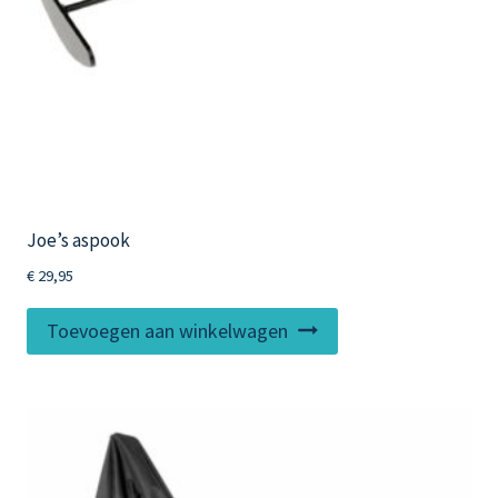
productpagina
Joe’s aspook
€
29,95
Toevoegen aan winkelwagen