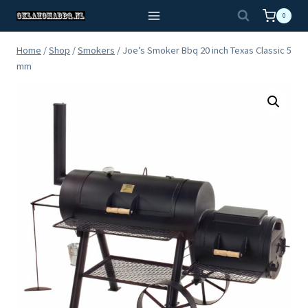
Doorgaan
0
naar
inhoud
Home
/
Shop
/
Smokers
/
Joe’s Smoker Bbq 20 inch Texas Classic 5
mm