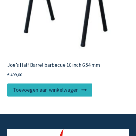
productpagina
Joe’s Half Barrel barbecue 16 inch 6.54 mm
€
499,00
Toevoegen aan winkelwagen