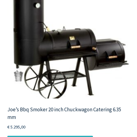
optie
kan
gekozen
worden
op
de
productpagina
Joe’s Bbq Smoker 20 inch Chuckwagon Catering 6.35
mm
€
5.295,00