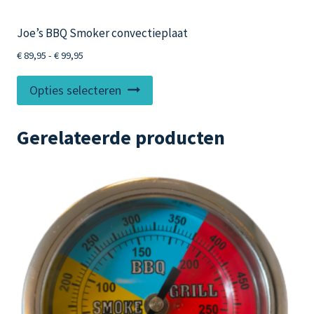
Joe’s BBQ Smoker convectieplaat
Prijsklasse:
€
89,95
-
€
99,95
€ 89,95
Dit
tot
Opties selecteren
product
€ 99,95
heeft
Gerelateerde producten
meerdere
variaties.
Deze
optie
kan
gekozen
worden
op
de
productpagina