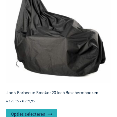
Joe’s Barbecue Smoker 20 Inch Beschermhoezen
Prijsklasse:
€
178,95
-
€
299,95
€ 178,95
Dit
tot
Opties selecteren