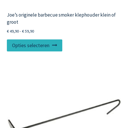
Joe’s originele barbecue smoker klephouder klein of
groot
Prijsklasse:
€
49,90
-
€
59,90
€ 49,90
Dit
tot
Opties selecteren
product
€ 59,90
heeft
meerdere
variaties.
Deze
optie
kan
gekozen
worden
op
de