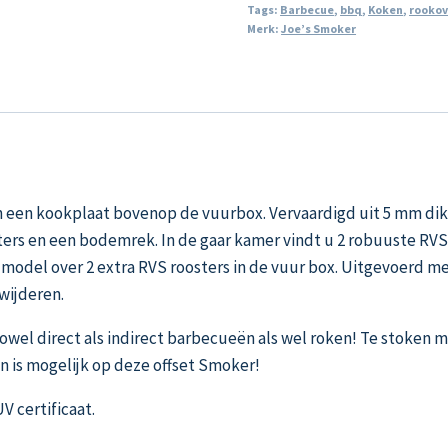
Tags:
Barbecue
,
bbq
,
Koken
,
rooko
Merk:
Joe’s Smoker
n een kookplaat bovenop de vuurbox. Vervaardigd uit 5 mm dik
ters en een bodemrek. In de gaar kamer vindt u 2 robuuste RVS
 model over 2 extra RVS roosters in de vuur box. Uitgevoerd me
wijderen.
wel direct als indirect barbecueën als wel roken! Te stoken 
n is mogelijk op deze offset Smoker!
 certificaat.