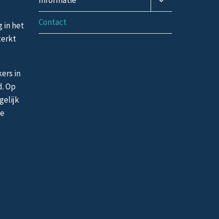
Informatie
submenu
Contact
g in het
terkt
ers in
d. Op
gelijk
de