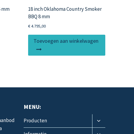
54 mm
18 inch Oklahoma Country Smoker
BBQ 8 mm
€
4.795,00
it
roduct
Toevoegen aan winkelwagen
eeft
eerdere
ariaties.
eze
ptie
an
ekozen
orden
MENU:
p
e
Toggle
 aanbod
Producten
submenu
roductpagina
a
Toggle