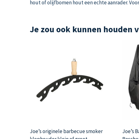
hout of olijfbomen hout een echte aanrader. Voor
Je zou ook kunnen houden 
Joe’s originele barbecue smoker
Joe’s 
klephouder klein of groot
Besche