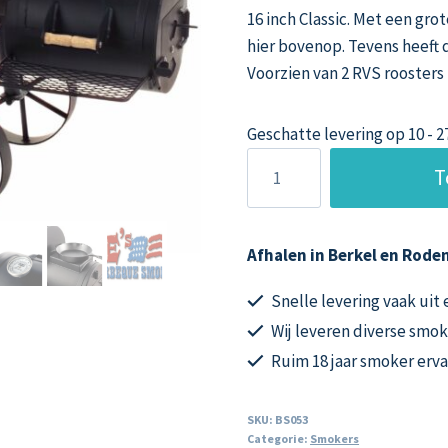
16 inch Classic. Met een gr
hier bovenop. Tevens heeft 
Voorzien van 2 RVS roosters
Geschatte levering op 10 - 
Joe’s
T
Smoker
Bbq
16
Afhalen in Berkel en Roden
inch
Texas
Snelle levering vaak uit
Classic
Wij leveren diverse smok
5
Ruim 18 jaar smoker erv
mm
aantal
SKU:
BS053
Categorie:
Smokers