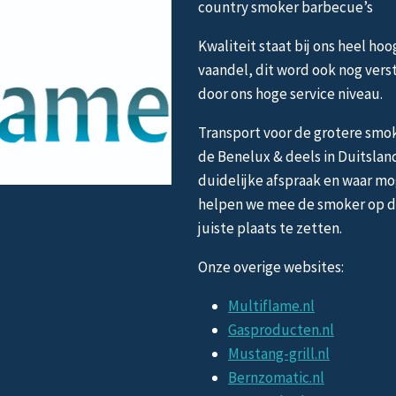
country smoker barbecue’s
Kwaliteit staat bij ons heel hoo
vaandel, dit word ook nog vers
door ons hoge service niveau.
Transport voor de grotere smok
de Benelux & deels in Duitslan
duidelijke afspraak en waar mo
helpen we mee de smoker op 
juiste plaats te zetten.
Onze overige websites:
Multiflame.nl
Gasproducten.nl
Mustang-grill.nl
Bernzomatic.nl