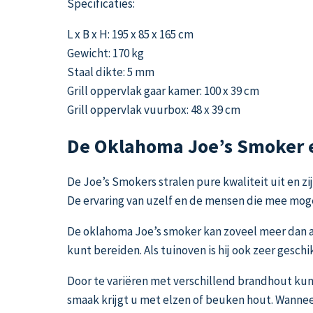
Specificaties:
L x B x H: 195 x 85 x 165 cm
Gewicht: 170 kg
Staal dikte: 5 mm
Grill oppervlak gaar kamer: 100 x 39 cm
Grill oppervlak vuurbox: 48 x 39 cm
De Oklahoma Joe’s Smoker e
De Joe’s Smokers stralen pure kwaliteit uit en 
De ervaring van uzelf en de mensen die mee mog
De oklahoma Joe’s smoker kan zoveel meer dan all
kunt bereiden. Als tuinoven is hij ook zeer gesch
Door te variëren met verschillend brandhout ku
smaak krijgt u met elzen of beuken hout. Wanneer