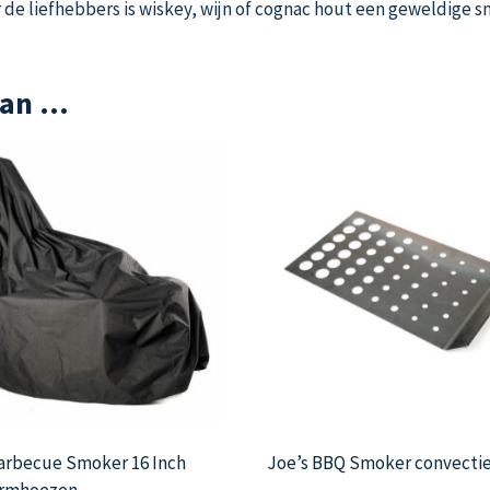
 de liefhebbers is wiskey, wijn of cognac hout een geweldige s
van …
Barbecue Smoker 16 Inch
Joe’s BBQ Smoker convecti
rmhoezen