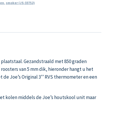
ven
,
smoker (JS-33752)
 plaatstaal. Gezandstraald met 850 graden
 roosters van 5 mm dik, hieronder hangt u het
t de Joe’s Original 3’’ RVS thermometer en een
met kolen middels de Joe’s houtskool unit maar