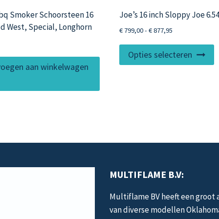
Bbq Smoker Schoorsteen 16
Joe’s 16 inch Sloppy Joe 6.
ld West, Special, Longhorn
Prijsklasse:
€
799,00
-
€
877,95
€ 799,00
D
tot
Opties selecteren
p
€ 877,95
oegen aan winkelwagen
h
m
v
D
o
k
g
w
MULTIFLAME B.V:
o
d
Multiflame BV heeft een groot
p
van diverse modellen Oklahom