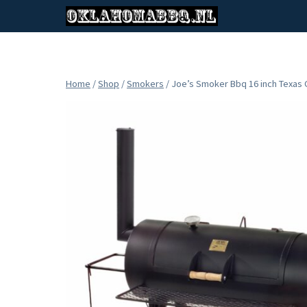
Doorgaan
naar
inhoud
Home
/
Shop
/
Smokers
/
Joe’s Smoker Bbq 16 inch Texas 